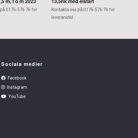
,5 m, t o m 2023
13,5hk med elstart
 på 0176-576 76 för
Kontakta oss på 0176-576 76 för
leveranstid
Sociala medier
Facebook
Instagram
YouTube