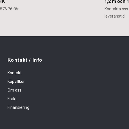
 HK
1,2 m och 1
576 76 för
Kontakta oss
leveranstid
Kontakt / Info
Kontakt
Köpvillkor
Om oss
Frakt
Finansiering