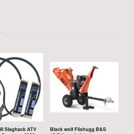
Olje
230
till Slaghack ATV
Black wolf Flishugg B&S