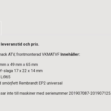
leveranstid och pris.
laghack ATV, frontmonterad VKMATVF
Innehåller:
13 mm x 49 mm x 65 mm
ll Y-slaga 17 x 22 x 14 mm
 Li965
ed smörjfett Rembrandt EP2 universal
ssar inte till maskiner med serienummer 201907087-201907125