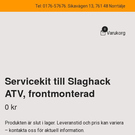
Tel: 0176-57676. Sikavägen 13, 761 48 Norrtälje
0
Varukorg
Servicekit till Slaghack
ATV, frontmonterad
0 kr
Produkten är slut i lager. Leveranstid och pris kan variera
– kontakta oss för aktuell information.