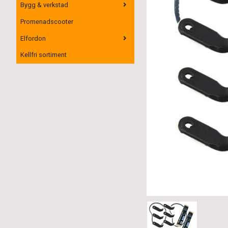
Bygg & verkstad
Promenadscooter
Elfordon
Kellfri sortiment