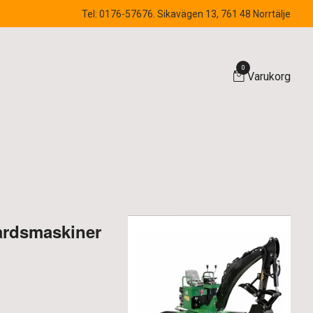
Tel: 0176-57676. Sikavägen 13, 761 48 Norrtälje
0
Varukorg
årdsmaskiner