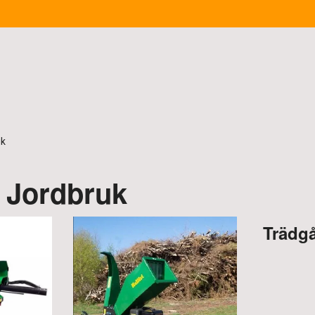
uk
 Jordbruk
Trädg