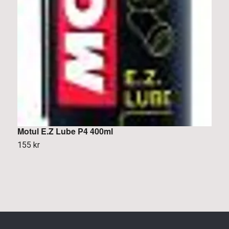
Motul E.Z Lube P4 400ml
H
k
155 kr
2