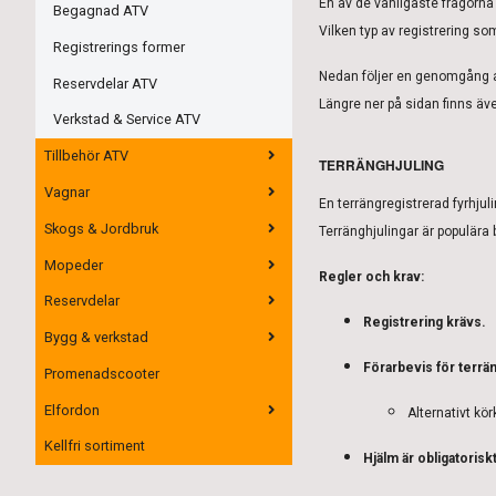
En av de vanligaste frågorna v
Begagnad ATV
Vilken typ av registrering so
Registrerings former
Nedan följer en genomgång 
Reservdelar ATV
Längre ner på sidan finns ä
Verkstad & Service ATV
Tillbehör ATV
TERRÄNGHJULING
Vagnar
En terrängregistrerad fyrhjul
Skogs & Jordbruk
Terränghjulingar är populära 
Mopeder
Regler och krav:
Reservdelar
Registrering krävs.
Bygg & verkstad
Förarbevis för terrän
Promenadscooter
Elfordon
Alternativt kör
Kellfri sortiment
Hjälm är obligatoriskt