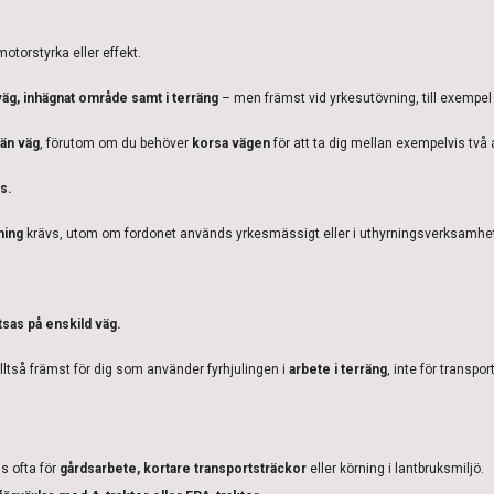
motorstyrka eller effekt.
väg, inhägnat område samt i terräng
– men främst vid yrkesutövning, till exempel 
män väg
, förutom om du behöver
korsa vägen
för att ta dig mellan exempelvis två
s.
ning
krävs, utom om fordonet används yrkesmässigt eller i uthyrningsverksamhe
tsas på enskild väg.
lltså främst för dig som använder fyrhjulingen i
arbete i terräng
, inte för transpo
s ofta för
gårdsarbete, kortare transportsträckor
eller körning i lantbruksmiljö.