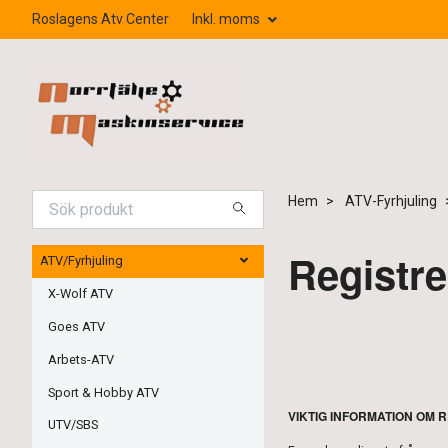
Roslagens Atv Center
Inkl. moms
Hem
ATV-Fyrhjuling
Registre
ATV/Fyrhjuling
X-Wolf ATV
Goes ATV
Arbets-ATV
Sport & Hobby ATV
VIKTIG INFORMATION OM 
UTV/SBS