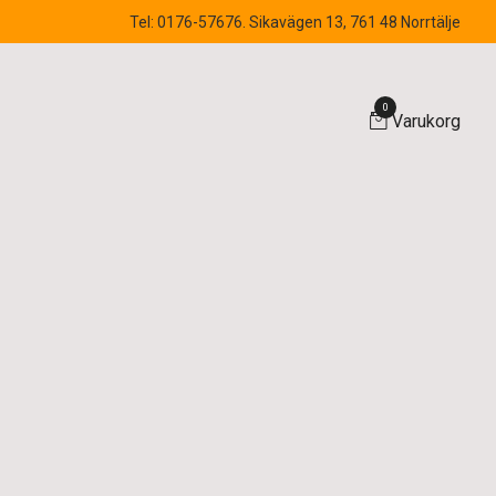
Tel: 0176-57676. Sikavägen 13, 761 48 Norrtälje
0
Varukorg