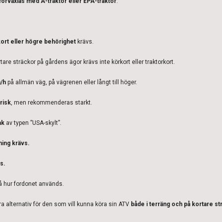
 förväxlas med A-traktor eller EPA-traktor
.
ort eller högre behörighet
krävs.
tare sträckor på gårdens ägor krävs inte körkort eller traktorkort.
/h
på allmän väg, på vägrenen eller långt till höger.
orisk
, men rekommenderas starkt.
ak
av typen ”USA-skylt”.
ning krävs.
s.
å hur fordonet används.
bra alternativ för den som vill kunna köra sin ATV
både i terräng och på kortare st