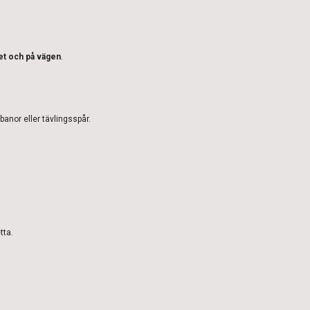
tet och på vägen
.
nor eller tävlingsspår.
tta.