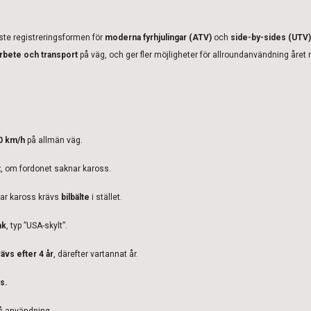
aste registreringsformen för
moderna fyrhjulingar (ATV)
och
side-by-sides (UTV)
rbete och transport
på väg, och ger fler möjligheter för allroundanvändning året r
0 km/h
på allmän väg.
t
, om fordonet saknar kaross.
ar kaross krävs
bilbälte
i stället.
ak
, typ ”USA-skylt”.
ävs efter 4 år
, därefter vartannat år.
s.
å användning.