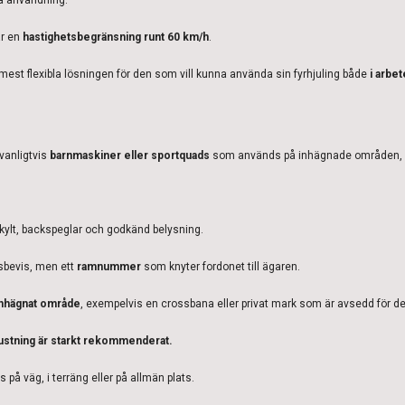
ar en
hastighetsbegränsning runt 60 km/h
.
 mest flexibla lösningen för den som vill kunna använda sin fyrhjuling både
i arbe
 vanligtvis
barnmaskiner eller sportquads
som används på inhägnade områden, ba
kylt, backspeglar och godkänd belysning.
gsbevis, men ett
ramnummer
som knyter fordonet till ägaren.
inhägnat område
, exempelvis en crossbana eller privat mark som är avsedd för de
ustning är starkt rekommenderat.
 på väg, i terräng eller på allmän plats.