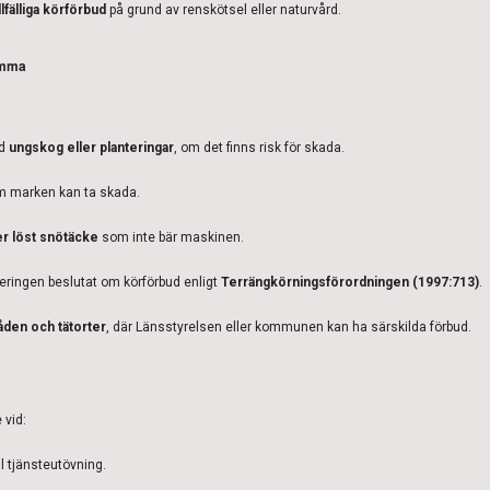
illfälliga körförbud
på grund av renskötsel eller naturvård.
amma
ed
ungskog eller planteringar
, om det finns risk för skada.
m marken kan ta skada.
ler löst snötäcke
som inte bär maskinen.
eringen beslutat om körförbud enligt
Terrängkörningsförordningen (1997:713)
.
den och tätorter
, där Länsstyrelsen eller kommunen kan ha särskilda förbud.
 vid:
l tjänsteutövning.