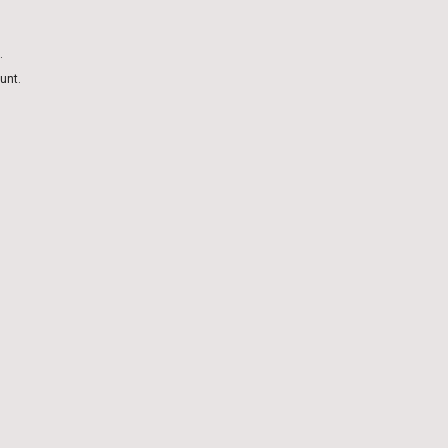
.
unt.