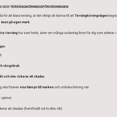
N OCH TERRÄNGKÖRNINGSFÖRORDNINGEN
för att klara terräng, är det viktigt att känna till att
Terrängkörningslagen
begrän
– även på egen mark.
köra i terräng
hur som helst, även om många undantag finns för dig som arbetar i s
agen
d:
ch skogsbruk
.
kt och inte riskerar att skadas.
g ska föraren
visa hänsyn till marken
och undvika körning när:
r ojämnt.
erar att skadas (framförallt vid tö eller vår).