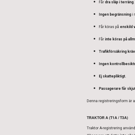
Får
dra släp i terräng
.
Ingen begränsning
i 
Får köras på
enskild 
Får
inte köras på all
Trafikförsäkring kräv
Ingen kontrollbesikt
Ej skattepliktigt.
Passagerare får skju
Denna registreringsform är a
TRAKTOR A (T1A / T3A)
Traktor A-registrering använd