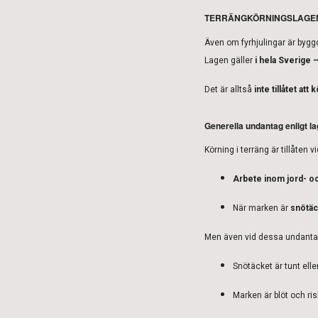
TERRÄNGKÖRNINGSLAGE
Även om fyrhjulingar är byggda 
Lagen gäller
i hela Sverige 
Det är alltså
inte tillåtet att 
Generella undantag enligt l
Körning i terräng är tillåten vi
Arbete inom jord- o
När marken är
snötäc
Men även vid dessa undanta
Snötäcket är tunt elle
Marken är blöt och risk