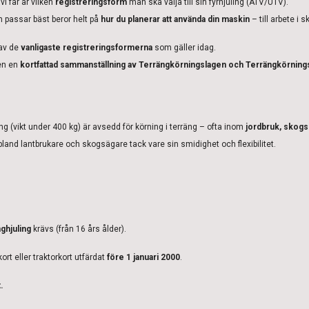
i får är vilken
registreringsform
man ska välja till sin fyrhjuling (ATV/UTV).
m passar bäst beror helt på
hur du planerar att använda din maskin
– till arbete i 
av de
vanligaste registreringsformerna
som gäller idag.
ven en
kortfattad sammanställning av Terrängkörningslagen och Terrängkörnin
ing (vikt under 400 kg) är avsedd för körning i terräng – ofta inom
jordbruk, skog
bland lantbrukare och skogsägare tack vare sin smidighet och flexibilitet.
ghjuling
krävs (från 16 års ålder).
kort eller traktorkort utfärdat
före 1 januari 2000
.
.