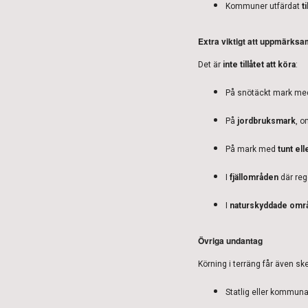
Kommuner utfärdat
t
Extra viktigt att uppmärks
Det är
inte tillåtet att köra
:
På snötäckt mark m
På
jordbruksmark
, o
På mark med
tunt el
I
fjällområden
där reg
I
naturskyddade områ
Övriga undantag
Körning i terräng får även ske
Statlig eller kommuna