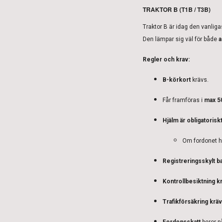
TRAKTOR B (T1B / T3B)
Traktor B är idag den vanlig
Den lämpar sig väl för både
a
Regler och krav:
B-körkort
krävs.
Får framföras i
max 5
Hjälm är obligatorisk
Om fordonet h
Registreringsskylt b
Kontrollbesiktning kr
Trafikförsäkring kräv
Fordonsskatt
beror p