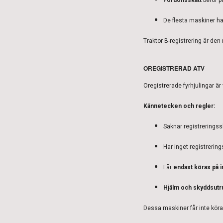
De flesta maskiner h
Traktor B-registrering är den
OREGISTRERAD ATV
Oregistrerade fyrhjulingar är
Kännetecken och regler:
Saknar registreringss
Har inget registrerin
Får
endast köras på 
Hjälm och skyddsutr
Dessa maskiner får inte köras