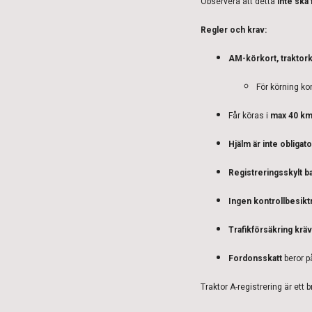
Observera att detta
inte ska
Regler och krav:
AM-körkort, traktork
För körning kor
Får köras i
max 40 km
Hjälm är inte obligat
Registreringsskylt b
Ingen kontrollbesikt
Trafikförsäkring kräv
Fordonsskatt
beror p
Traktor A-registrering är ett 