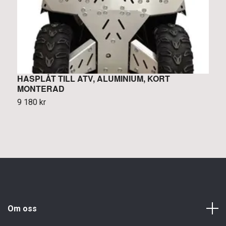
HASPLÅT TILL ATV, ALUMINIUM, KORT
S
MONTERAD
0
9 180 kr
Om oss