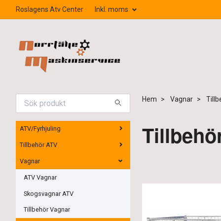
Roslagens Atv Center
Inkl. moms
Hem
Vagnar
Till
Tillbehö
ATV/Fyrhjuling
Tillbehör ATV
Vagnar
ATV Vagnar
Skogsvagnar ATV
Tillbehör Vagnar