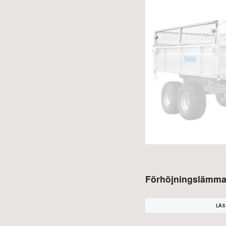
Förhöjningslämmar
LÄS