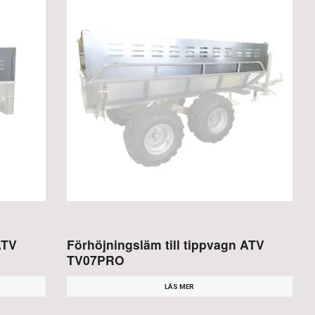
ATV
Förhöjningsläm till tippvagn ATV
TV07PRO
LÄS MER