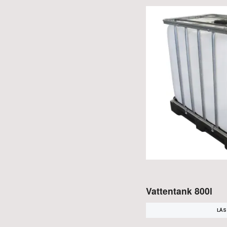
Vattentank 800l
LÄS