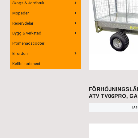
Skogs & Jordbruk
Mopeder
Reservdelar
Bygg & verkstad
Promenadscooter
Elfordon
Kellfri sortiment
FÖRHÖJNINGSLÄM
ATV TV06PRO, G
LÄS