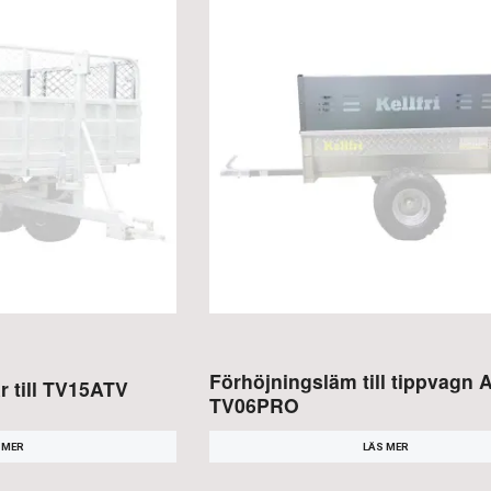
Förhöjningsläm till tippvagn 
 till TV15ATV
TV06PRO
 MER
LÄS MER