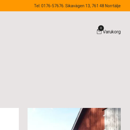
Tel: 0176-57676. Sikavägen 13, 761 48 Norrtälje
0
Varukorg