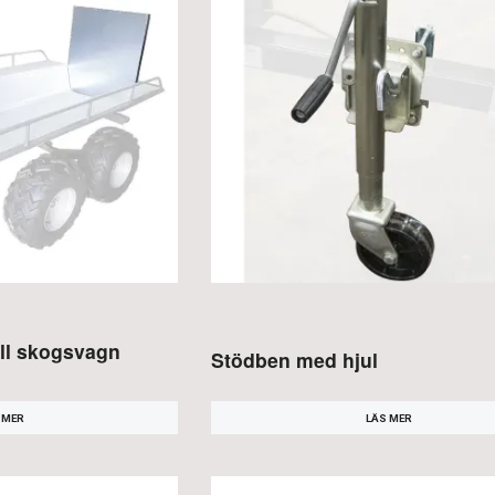
ill skogsvagn
Stödben med hjul
LÄS MER
 MER