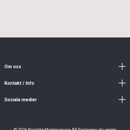
Om oss
Kontakt / Info
Sociala medier
© 2026 Norrtälje Maskinservice AB Roslagens atv center