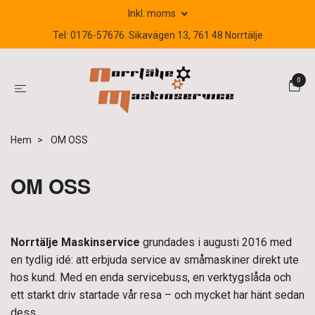
Inkl. moms
Tel: 0176-57676. Sikavägen 13, 761 48 Norrtälje
0
Hem
OM OSS
OM OSS
Norrtälje Maskinservice
grundades i augusti 2016 med
en tydlig idé: att erbjuda service av småmaskiner direkt ute
hos kund. Med en enda servicebuss, en verktygslåda och
ett starkt driv startade vår resa – och mycket har hänt sedan
dess.