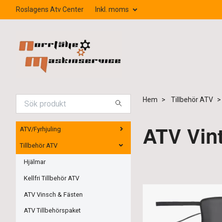
Roslagens Atv Center
Inkl. moms
Hem
Tillbehör ATV
ATV Vin
ATV/Fyrhjuling
Tillbehör ATV
Hjälmar
Kellfri Tillbehör ATV
ATV Vinsch & Fästen
ATV Tillbehörspaket