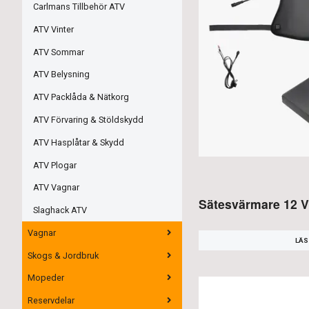
Carlmans Tillbehör ATV
ATV Vinter
ATV Sommar
ATV Belysning
ATV Packlåda & Nätkorg
ATV Förvaring & Stöldskydd
ATV Hasplåtar & Skydd
ATV Plogar
ATV Vagnar
Sätesvärmare 12 V
Slaghack ATV
Vagnar
LÄS
Skogs & Jordbruk
Mopeder
Reservdelar