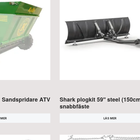
ll Sandspridare ATV
Shark plogkit 59" steel (150c
snabbfäste
 MER
LÄS MER