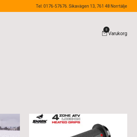
Tel: 0176-57676. Sikavägen 13, 761 48 Norrtälje
0
Varukorg