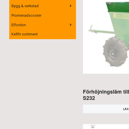
Bygg & verkstad
Promenadscooter
Elfordon
Kellfri sortiment
Förhöjningsläm ti
S232
LÄS