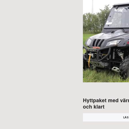
Hyttpaket med vä
och klart
LÄS