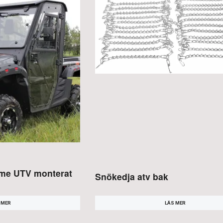
rme UTV monterat
Snökedja atv bak
LÄS MER
 MER