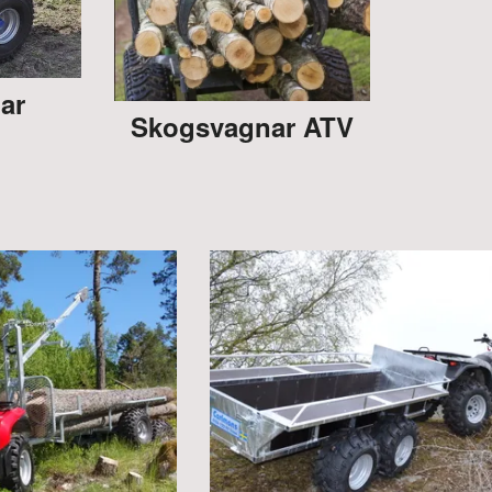
ar
Skogsvagnar ATV