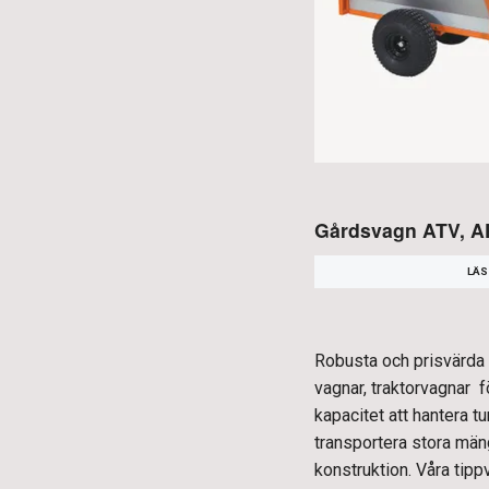
Gårdsvagn ATV, 
LÄS
Robusta och prisvärda v
vagnar, traktorvagnar 
kapacitet att hantera t
transportera stora mäng
konstruktion. Våra tip