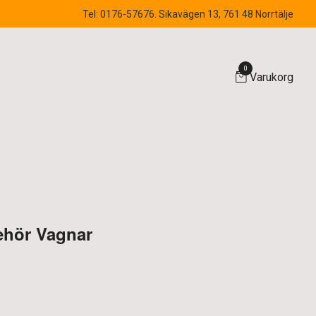
Tel: 0176-57676. Sikavägen 13, 761 48 Norrtälje
0
Varukorg
behör Vagnar