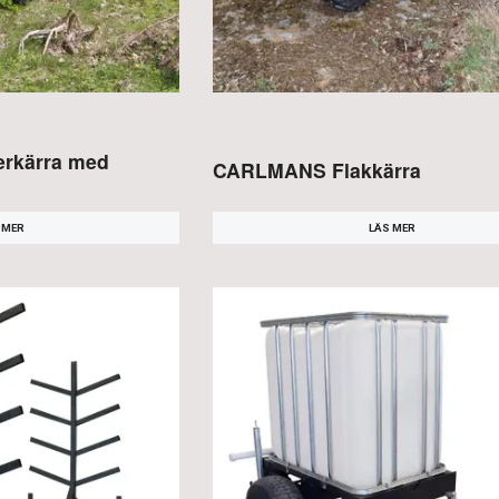
rkärra med
CARLMANS Flakkärra
LÄS MER
 MER