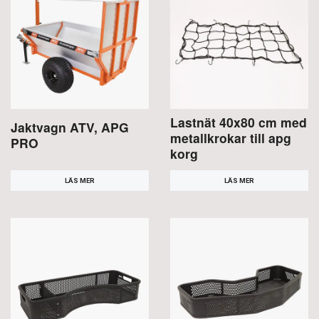
Lastnät 40x80 cm med
Jaktvagn ATV, APG
metallkrokar till apg
PRO
korg
LÄS MER
LÄS MER