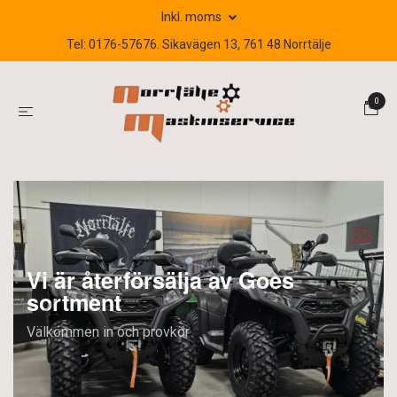
Inkl. moms
Tel: 0176-57676. Sikavägen 13, 761 48 Norrtälje
0
Vi är återförsälja av Goes
sortment
Välkommen in och provkör