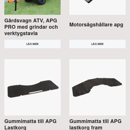
Gårdsvagn ATV, APG
Motorsågshållare apg
PRO med grindar och
verktygstavla
LÄS MER
LÄS MER
Gummimatta till APG
Gummimatta till APG
Lastkorg
lastkorg fram