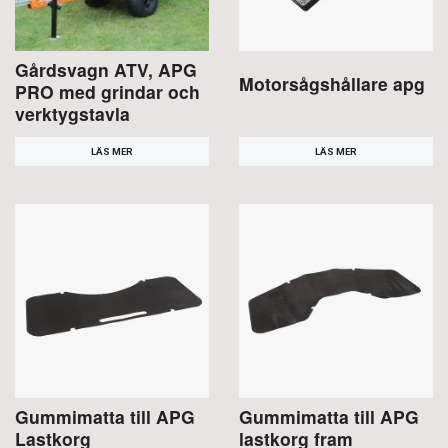
Gårdsvagn ATV, APG
Motorsågshållare apg
PRO med grindar och
verktygstavla
LÄS MER
LÄS MER
Gummimatta till APG
Gummimatta till APG
Lastkorg
lastkorg fram