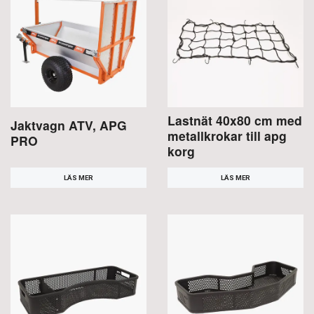
Lastnät 40x80 cm med
Jaktvagn ATV, APG
metallkrokar till apg
PRO
korg
LÄS MER
LÄS MER