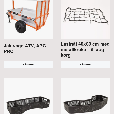
Lastnät 40x80 cm med
Jaktvagn ATV, APG
metallkrokar till apg
PRO
korg
LÄS MER
LÄS MER