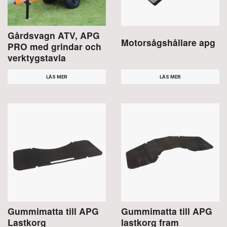
Gårdsvagn ATV, APG
Motorsågshållare apg
PRO med grindar och
verktygstavla
LÄS MER
LÄS MER
Gummimatta till APG
Gummimatta till APG
Lastkorg
lastkorg fram