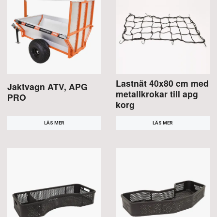
Lastnät 40x80 cm med
Jaktvagn ATV, APG
metallkrokar till apg
PRO
korg
LÄS MER
LÄS MER