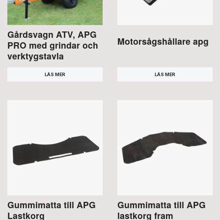
Gårdsvagn ATV, APG
Motorsågshållare apg
PRO med grindar och
verktygstavla
LÄS MER
LÄS MER
Gummimatta till APG
Gummimatta till APG
Lastkorg
lastkorg fram