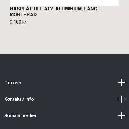
HASPLÅT TILL ATV, ALUMINIUM, LÅNG
S
MONTERAD
7
9 180 kr
Om oss
Kontakt / Info
Sociala medier