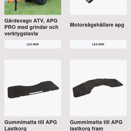
Gårdsvagn ATV, APG
Motorsågshållare apg
PRO med grindar och
verktygstavla
LÄS MER
LÄS MER
Gummimatta till APG
Gummimatta till APG
Lastkorg
lastkorg fram