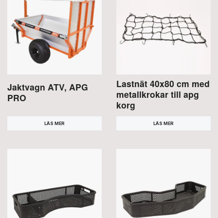
Lastnät 40x80 cm med
Jaktvagn ATV, APG
metallkrokar till apg
PRO
korg
LÄS MER
LÄS MER