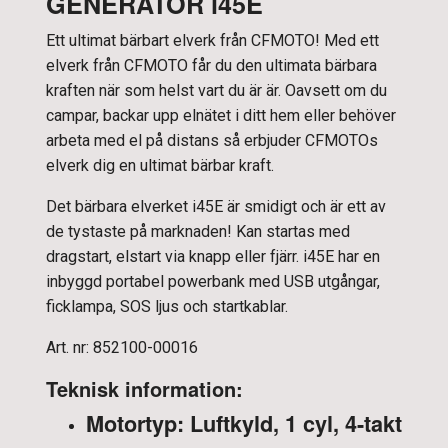
GENERATOR i45E
Ett ultimat bärbart elverk från CFMOTO! Med ett
elverk från CFMOTO får du den ultimata bärbara
kraften när som helst vart du är är. Oavsett om du
campar, backar upp elnätet i ditt hem eller behöver
arbeta med el på distans så erbjuder CFMOTOs
elverk dig en ultimat bärbar kraft.
Det bärbara elverket i45E är smidigt och är ett av
de tystaste på marknaden! Kan startas med
dragstart, elstart via knapp eller fjärr. i45E har en
inbyggd portabel powerbank med USB utgångar,
ficklampa, SOS ljus och startkablar.
Art. nr: 852100-00016
Teknisk information:
Motortyp: Luftkyld, 1 cyl, 4-takt