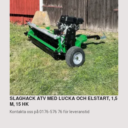
SLAGHACK ATV MED LUCKA OCH ELSTART, 1,5
R
M, 15 HK
K
Kontakta oss på 0176-576 76 för leveranstid