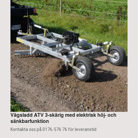
Vägsladd ATV 3-skärig med elektrisk höj- och
F
sänkbarfunktion
K
Kontakta oss på 0176-576 76 för leveranstid