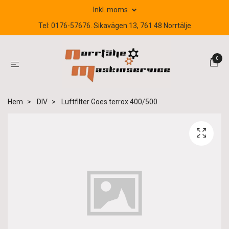
Inkl. moms
Tel: 0176-57676. Sikavägen 13, 761 48 Norrtälje
0
Hem
DIV
Luftfilter Goes terrox 400/500