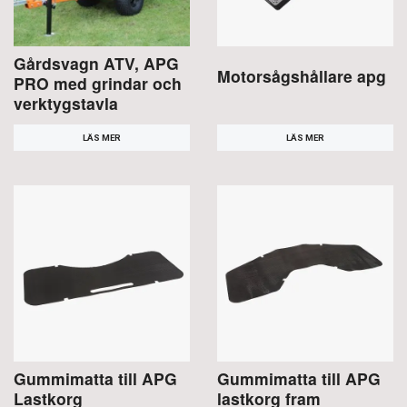
Gårdsvagn ATV, APG
Motorsågshållare apg
PRO med grindar och
verktygstavla
LÄS MER
LÄS MER
Gummimatta till APG
Gummimatta till APG
Lastkorg
lastkorg fram