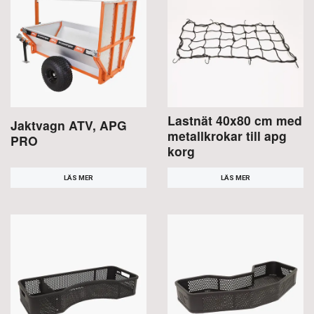
Lastnät 40x80 cm med
Jaktvagn ATV, APG
metallkrokar till apg
PRO
korg
LÄS MER
LÄS MER