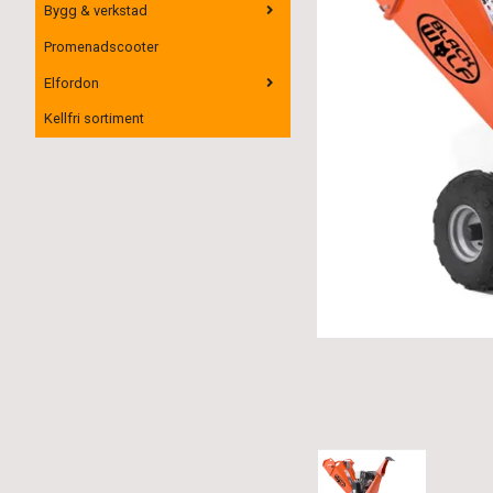
Bygg & verkstad
Promenadscooter
Elfordon
Kellfri sortiment