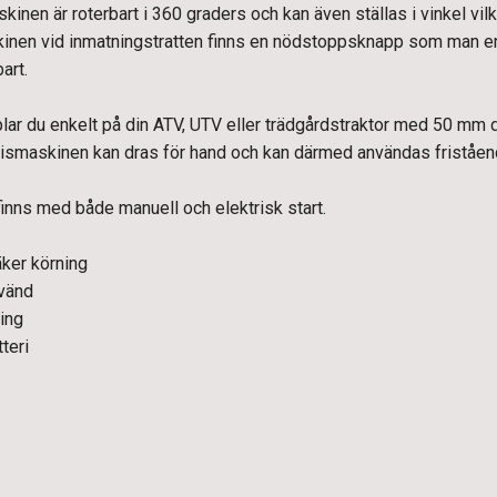
kinen är roterbart i 360 graders och kan även ställas i vinkel vilke
inen vid inmatningstratten finns en nödstoppsknapp som man e
art.
ar du enkelt på din ATV, UTV eller trädgårdstraktor med 50 mm dr
Flismaskinen kan dras för hand och kan därmed användas friståend
inns med både manuell och elektrisk start.
äker körning
nvänd
ing
teri