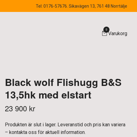
Tel: 0176-57676. Sikavägen 13, 761 48 Norrtälje
0
Varukorg
Black wolf Flishugg B&S
13,5hk med elstart
23 900 kr
Produkten är slut i lager. Leveranstid och pris kan variera
– kontakta oss för aktuell information.