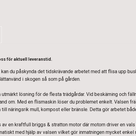
ss för aktuell leveranstid.
kan du påskynda det tidskrävande arbetet med att flisa upp bus
lättanvänd i skogen så som på gården.
 utmärkt lösning för de flesta trädgårdar. Vid beskärning och fäll
 hand om. Med en flismaskin löser du problemet enkelt. Valsen fräs
 till näringsrik mull, kompost eller bränsle. Detta gör arbetet bå
 av en kraftfull briggs & stratton motor där motorn driver en vals
atiskt med hjälp av valsen vilket gör inmatningen mycket enkel n