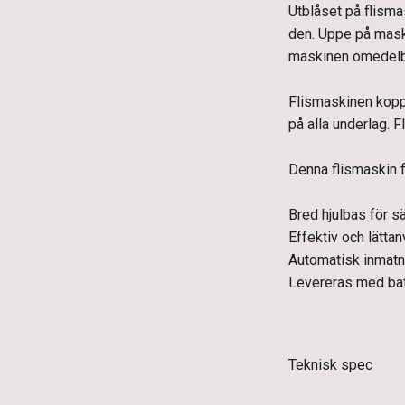
Utblåset på flismas
den. Uppe på mask
maskinen omedelb
Flismaskinen koppl
på alla underlag. 
Denna flismaskin f
Bred hjulbas för s
Effektiv och lätta
Automatisk inmatn
Levereras med bat
Teknisk spec