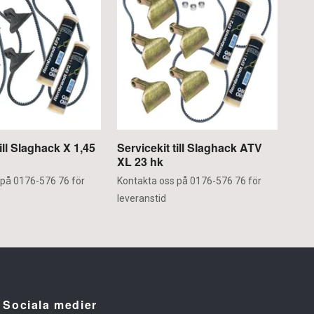
till Slaghack X 1,45
Servicekit till Slaghack ATV
CF
XL 23 hk
10 
 på 0176-576 76 för
Kontakta oss på 0176-576 76 för
leveranstid
Sociala medier