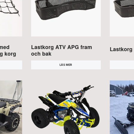
 med
Lastkorg ATV APG fram
Lastkorg
pg korg
och bak
LÄS MER