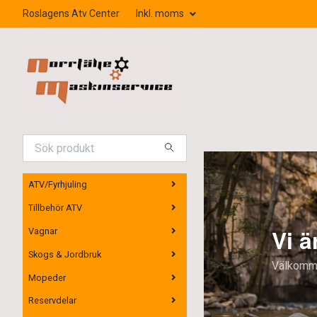
Roslagens Atv Center
Inkl. moms
ATV/Fyrhjuling
Tillbehör ATV
Vi är återförsäljare för Lo
Vagnar
Skogs & Jordbruk
Välkommen in och provkör!
Mopeder
Reservdelar