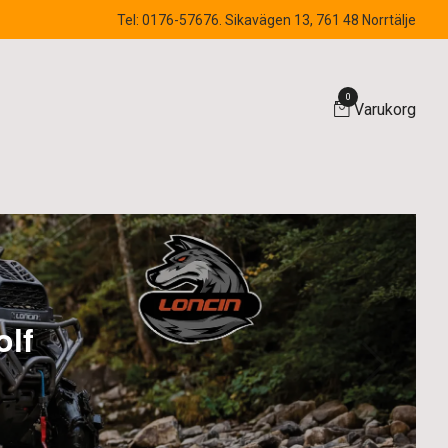
Tel: 0176-57676. Sikavägen 13, 761 48 Norrtälje
0
Varukorg