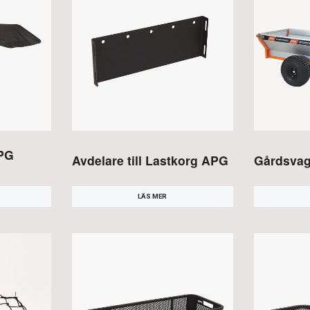
APG
Avdelare till Lastkorg APG
Gårdsva
LÄS MER