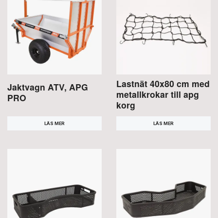
Lastnät 40x80 cm med
Jaktvagn ATV, APG
metallkrokar till apg
PRO
korg
LÄS MER
LÄS MER