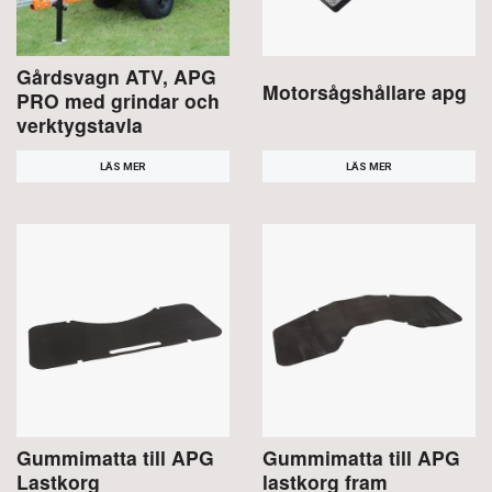
Gårdsvagn ATV, APG
Motorsågshållare apg
PRO med grindar och
verktygstavla
LÄS MER
LÄS MER
Gummimatta till APG
Gummimatta till APG
Lastkorg
lastkorg fram