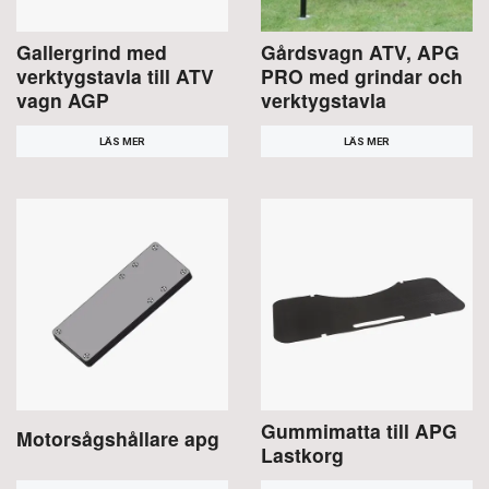
Gallergrind med
Gårdsvagn ATV, APG
verktygstavla till ATV
PRO med grindar och
vagn AGP
verktygstavla
LÄS MER
LÄS MER
Gummimatta till APG
Motorsågshållare apg
Lastkorg