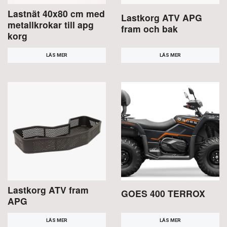
Lastnät 40x80 cm med
Lastkorg ATV APG
metallkrokar till apg
fram och bak
korg
LÄS MER
LÄS MER
Lastkorg ATV fram
GOES 400 TERROX
APG
LÄS MER
LÄS MER