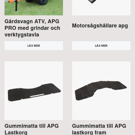
Gårdsvagn ATV, APG
Motorsågshållare apg
PRO med grindar och
verktygstavla
LÄS MER
LÄS MER
Gummimatta till APG
Gummimatta till APG
Lastkorg
lastkorg fram