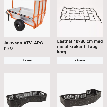
Lastnät 40x80 cm med
Jaktvagn ATV, APG
metallkrokar till apg
PRO
korg
LÄS MER
LÄS MER