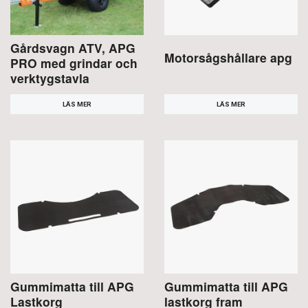
Gårdsvagn ATV, APG
Motorsågshållare apg
PRO med grindar och
verktygstavla
LÄS MER
LÄS MER
Gummimatta till APG
Gummimatta till APG
Lastkorg
lastkorg fram