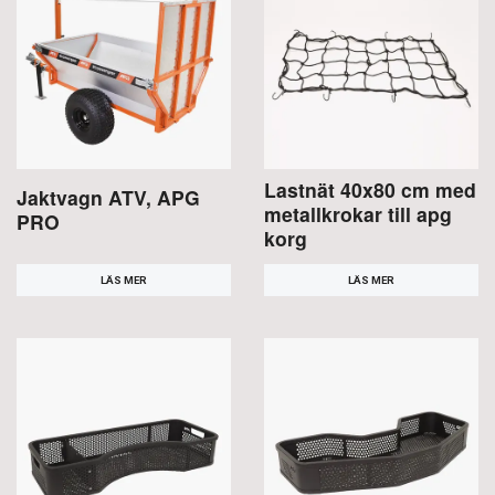
Lastnät 40x80 cm med
Jaktvagn ATV, APG
metallkrokar till apg
PRO
korg
LÄS MER
LÄS MER