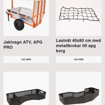
Lastnät 40x80 cm med
Jaktvagn ATV, APG
metallkrokar till apg
PRO
korg
LÄS MER
LÄS MER