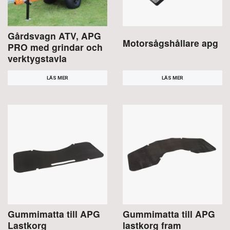
Gårdsvagn ATV, APG
Motorsågshållare apg
PRO med grindar och
verktygstavla
LÄS MER
LÄS MER
Gummimatta till APG
Gummimatta till APG
Lastkorg
lastkorg fram