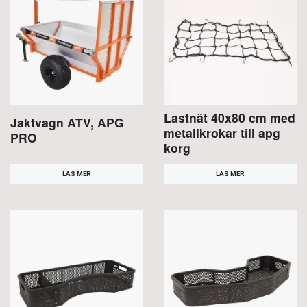
Lastnät 40x80 cm med
Jaktvagn ATV, APG
metallkrokar till apg
PRO
korg
LÄS MER
LÄS MER