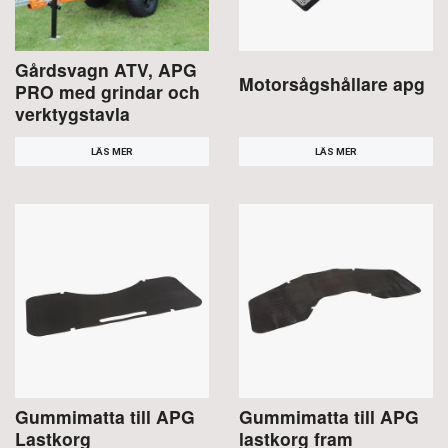
Gårdsvagn ATV, APG
Motorsågshållare apg
PRO med grindar och
verktygstavla
LÄS MER
LÄS MER
Gummimatta till APG
Gummimatta till APG
Lastkorg
lastkorg fram