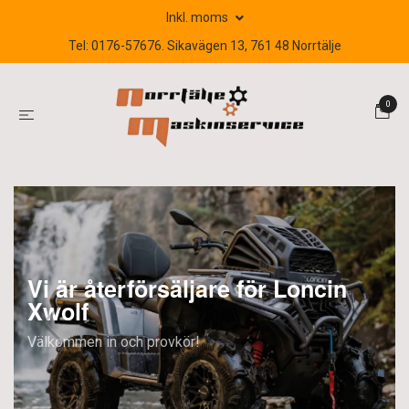
Inkl. moms
Tel: 0176-57676. Sikavägen 13, 761 48 Norrtälje
0
Vi är återförsäljare för Loncin
Xwolf
Välkommen in och provkör!