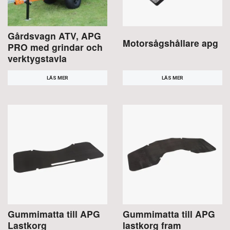
Gårdsvagn ATV, APG
Motorsågshållare apg
PRO med grindar och
verktygstavla
LÄS MER
LÄS MER
Gummimatta till APG
Gummimatta till APG
Lastkorg
lastkorg fram