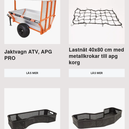
Lastnät 40x80 cm med
Jaktvagn ATV, APG
metallkrokar till apg
PRO
korg
LÄS MER
LÄS MER