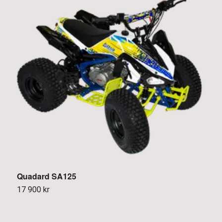
Quadard SA125
G
17 900 kr
5