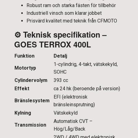
Robust ram och starka fästen för tillbehör
Industriell vinsch som klarar jobbet
Prisvärd kvalitet med teknik från CFMOTO
⚙️
Teknisk specifikation –
GOES TERROX 400L
Funktion
Detalj
1-cylindrig, 4-takt, vätskekyld,
Motortyp
SOHC
Cylindervolym
393 cc
Effekt
ca 24 hk (beroende på version)
EFI (elektronisk
Bränslesystem
bränsleinsprutning)
Kylning
Vätskekyld
Automatisk CVT –
Transmission
Hög/Låg/Back
2WD / 4WD med elektronisk