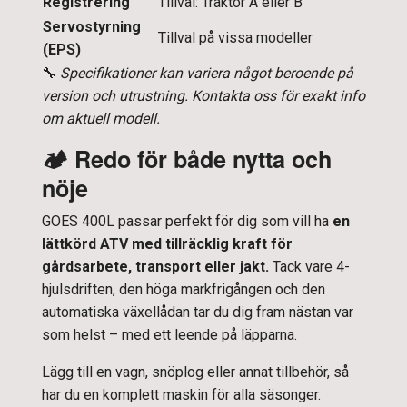
Registrering
Tillval: Traktor A eller B
Servostyrning
Tillval på vissa modeller
(EPS)
🔧
Specifikationer kan variera något beroende på
version och utrustning. Kontakta oss för exakt info
om aktuell modell.
🏕️
Redo för både nytta och
nöje
GOES 400L passar perfekt för dig som vill ha
en
lättkörd ATV med tillräcklig kraft för
gårdsarbete, transport eller jakt.
Tack vare 4-
hjulsdriften, den höga markfrigången och den
automatiska växellådan tar du dig fram nästan var
som helst – med ett leende på läpparna.
Lägg till en vagn, snöplog eller annat tillbehör, så
har du en komplett maskin för alla säsonger.