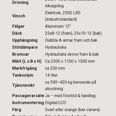
Drivning
inkoppling
Elektrisk, 2500 LBS
Vinsch
(industristandard)
Fälgar
Aluminium 12"
Däck
25x8-12 (fram), 25x10-12 (bak)
Upphängning
Dubbla A-armar fram och bak
Stötdämpare
Hydrauliska
Bromsar
Hydrauliska skivor fram & bak
Mått (L x B x H)
Ca 2300 x 1100 x 1300 mm
Markfrigång
ca 250 mm
Tankvolym
14 liter
ca 390–420 kg beroende på
Tjänstevikt
utrustning
Passagerarsäte
Ja – med fotstöd & handtag
Instrumentering
Digital/LCD
Färg
Svart eller orange (kan variera)