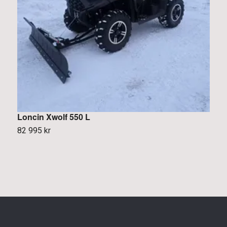
Loncin Xwolf 550 L
L
82 995 kr
7