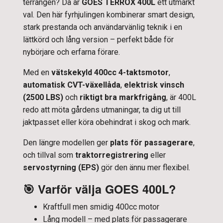
terrängen? Då är
GOES TERROX 400L
ett utmärkt
val. Den här fyrhjulingen kombinerar smart design,
stark prestanda och användarvänlig teknik i en
lättkörd och lång version – perfekt både för
nybörjare och erfarna förare.
Med en
vätskekyld 400cc 4-taktsmotor
,
automatisk CVT-växellåda
,
elektrisk vinsch
(2500 LBS)
och
riktigt bra markfrigång
, är 400L
redo att möta gårdens utmaningar, ta dig ut till
jaktpasset eller köra obehindrat i skog och mark.
Den längre modellen ger
plats för passagerare
,
och tillval som
traktorregistrering
eller
servostyrning (EPS)
gör den ännu mer flexibel.
🎯
Varför välja GOES 400L?
Kraftfull men smidig 400cc motor
Lång modell – med plats för passagerare