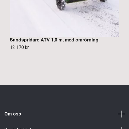
Sandspridare ATV 1,0 m, med omrörning
H
12 170 kr
K
Om oss