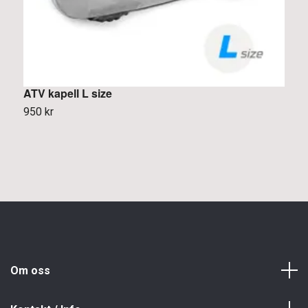
ATV kapell L size
L
950 kr
K
Om oss