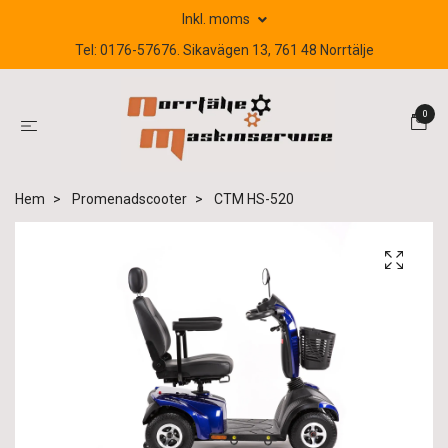
Inkl. moms
Tel: 0176-57676. Sikavägen 13, 761 48 Norrtälje
0
Hem
Promenadscooter
CTM HS-520