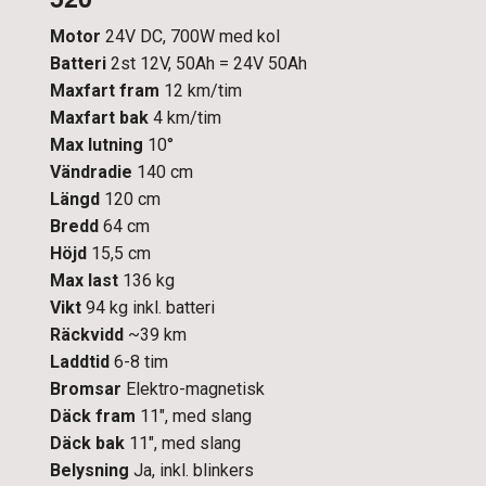
Motor
24V DC, 700W med kol
Batteri
2st 12V, 50Ah = 24V 50Ah
Maxfart fram
12 km/tim
Maxfart bak
4 km/tim
Max lutning
10°
Vändradie
140 cm
Längd
120 cm
Bredd
64 cm
Höjd
15,5 cm
Max last
136 kg
Vikt
94 kg inkl. batteri
Räckvidd
~39 km
Laddtid
6-8 tim
Bromsar
Elektro-magnetisk
Däck fram
11″, med slang
Däck bak
11″, med slang
Belysning
Ja, inkl. blinkers