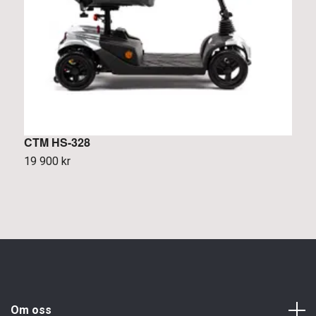
CTM HS-328
C
19 900 kr
3
Om oss