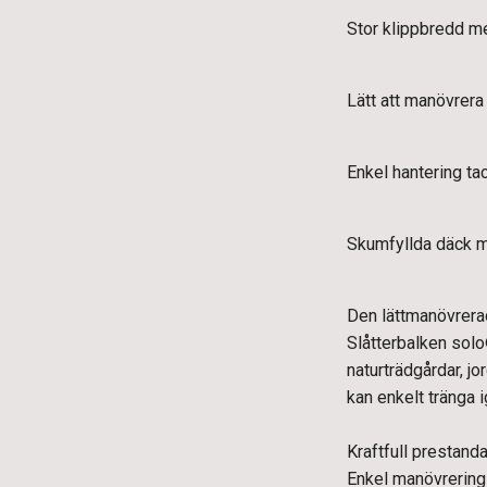
Stor klippbredd me
Lätt att manövrera
Enkel hantering ta
Skumfyllda däck m
Den lättmanövrerad
Slåtterbalken sol
naturträdgårdar, j
kan enkelt tränga 
Kraftfull prestanda
Enkel manövrering i