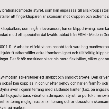
ibrationsdämpade styret, som kan anpassas till alla kroppsstorle
ställer att fingerklipparen är skonsam mot kroppen och extremt sä
lippbalken, som ingår i leveransen, har en klippdrivning, som ka
rustad med ett specialhärdat kvalitetsblad från ESM - Made in Ge
001-R IV arbetar effektivt och snabbt tack vare hög manövrerbar
uldrift säkerställer enkel framkomlighet och tillförlitlig klippnin
ningar. Det är här maskinen visar sin stora flexibilitet, vilket gör
 kW-motorn säkerställer ett snabbt och smidigt arbete. Den driver
m också kan kopplas in och ur efter behov och har en framåt- och
styrka även i ojämn terräng med sluttande kanter (t.ex. på ängsslu
et höjdjusterbara, vibrationsdämpade styret för perfekt manövre
imal hantering möjlig i nästan all terräng och är dessutom skonsam
kvar på marken.