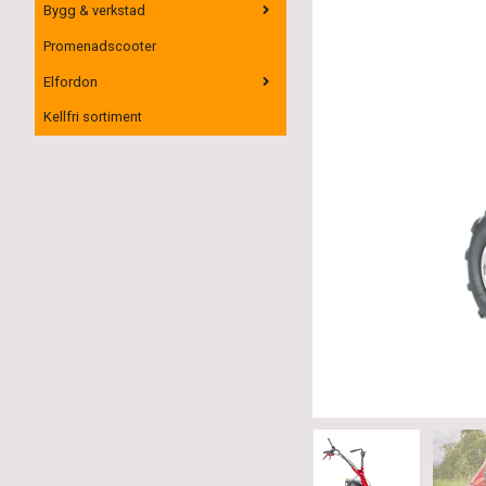
Bygg & verkstad
Promenadscooter
Elfordon
Kellfri sortiment