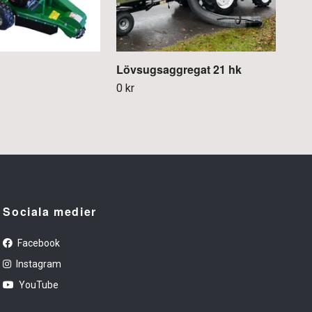
Lövsugsaggregat 21 hk
Löv
0 kr
0 kr
Sociala medier
Facebook
Instagram
YouTube