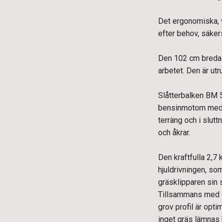
Det ergonomiska, v
efter behov, säker
Den 102 cm breda k
arbetet. Den är ut
Slåtterbalken BM 5
bensinmotorn med hj
terräng och i slutt
och åkrar.
Den kraftfulla 2,7
hjuldrivningen, so
gräsklipparen sin 
Tillsammans med d
grov profil är opt
inget gräs lämnas 