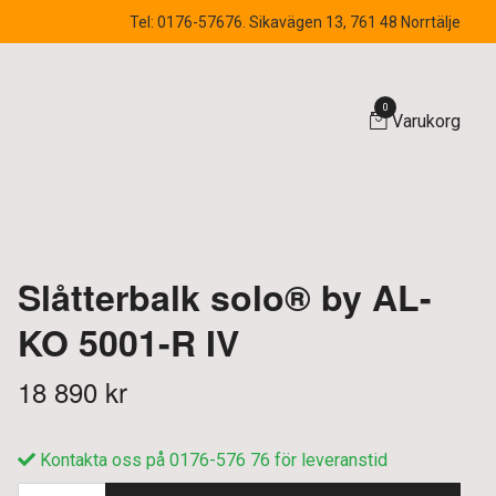
Tel: 0176-57676. Sikavägen 13, 761 48 Norrtälje
0
Varukorg
Slåtterbalk solo® by AL-
KO 5001-R IV
18 890 kr
Kontakta oss på 0176-576 76 för leveranstid