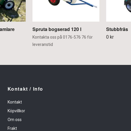
samlare
Spruta bogserad 120 l
Stubbfräs
0 kr
Kontakta oss på 0176-576 76 för
leveranstid
Kontakt / Info
Kontakt
Köpvillkor
Om oss
Frakt