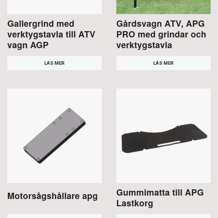
Gallergrind med
Gårdsvagn ATV, APG
verktygstavla till ATV
PRO med grindar och
vagn AGP
verktygstavla
LÄS MER
LÄS MER
Gummimatta till APG
Motorsågshållare apg
Lastkorg