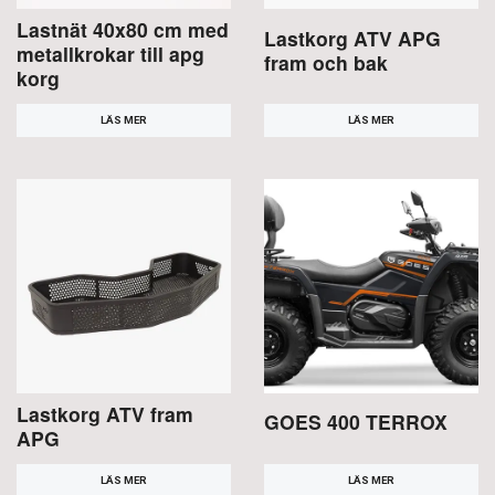
Lastnät 40x80 cm med
Lastkorg ATV APG
metallkrokar till apg
fram och bak
korg
LÄS MER
LÄS MER
Lastkorg ATV fram
GOES 400 TERROX
APG
LÄS MER
LÄS MER