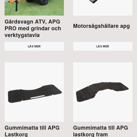
Gårdsvagn ATV, APG
Motorsågshållare apg
PRO med grindar och
verktygstavla
LÄS MER
LÄS MER
Gummimatta till APG
Gummimatta till APG
Lastkorg
lastkorg fram