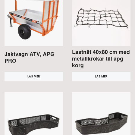
Lastnät 40x80 cm med
Jaktvagn ATV, APG
metallkrokar till apg
PRO
korg
LÄS MER
LÄS MER