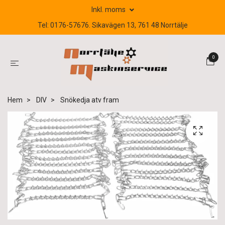
Inkl. moms
Tel: 0176-57676. Sikavägen 13, 761 48 Norrtälje
0
Hem
DIV
Snökedja atv fram