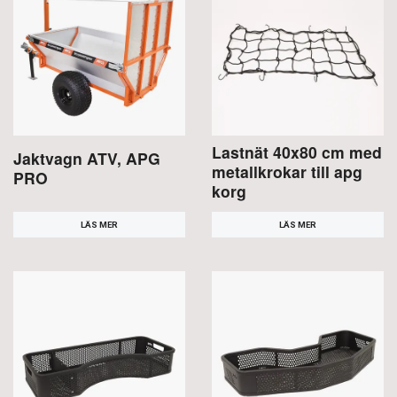
Lastnät 40x80 cm med
Jaktvagn ATV, APG
metallkrokar till apg
PRO
korg
LÄS MER
LÄS MER