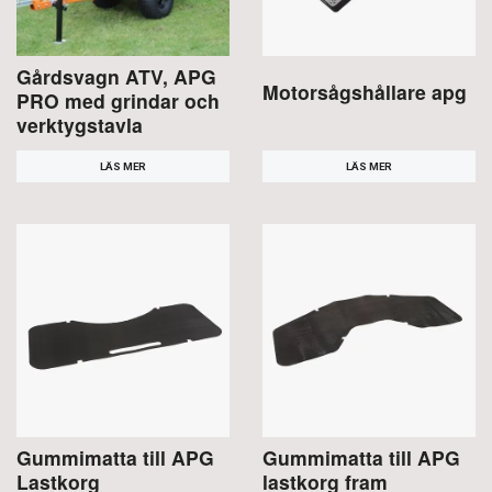
Gårdsvagn ATV, APG
Motorsågshållare apg
PRO med grindar och
verktygstavla
LÄS MER
LÄS MER
Gummimatta till APG
Gummimatta till APG
Lastkorg
lastkorg fram