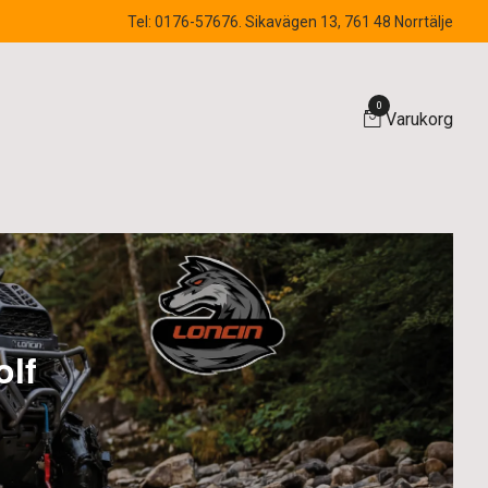
Tel: 0176-57676. Sikavägen 13, 761 48 Norrtälje
0
Varukorg