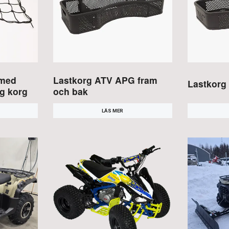
 med
Lastkorg ATV APG fram
Lastkorg
pg korg
och bak
LÄS MER