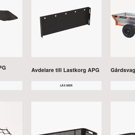
APG
Avdelare till Lastkorg APG
Gårdsva
LÄS MER