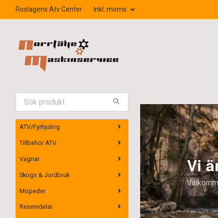
Roslagens Atv Center
Inkl. moms
ATV/Fyrhjuling
Tillbehör ATV
Vi är återförsäljare för
Vagnar
Skogs & Jordbruk
Välkommen in och provkör!
Mopeder
Reservdelar