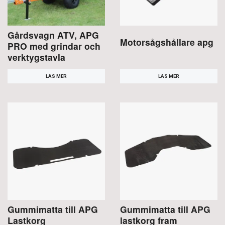
Gårdsvagn ATV, APG
Motorsågshållare apg
PRO med grindar och
verktygstavla
LÄS MER
LÄS MER
Gummimatta till APG
Gummimatta till APG
Lastkorg
lastkorg fram