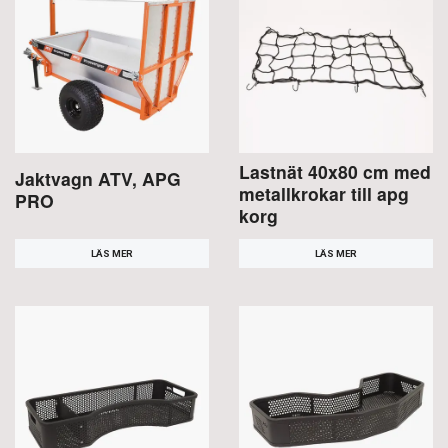
Lastnät 40x80 cm med
Jaktvagn ATV, APG
metallkrokar till apg
PRO
korg
LÄS MER
LÄS MER