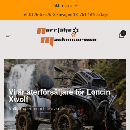
Inkl. moms
Tel: 0176-57676. Sikavägen 13, 761 48 Norrtälje
0
Vi är återförsäljare för Loncin
Xwolf
Välkommen in och provkör!