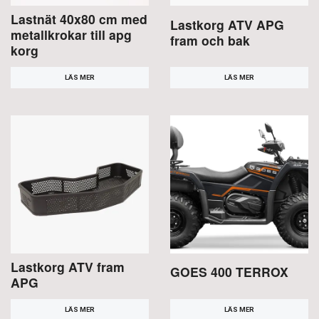
Lastnät 40x80 cm med
Lastkorg ATV APG
metallkrokar till apg
fram och bak
korg
LÄS MER
LÄS MER
Lastkorg ATV fram
GOES 400 TERROX
APG
LÄS MER
LÄS MER