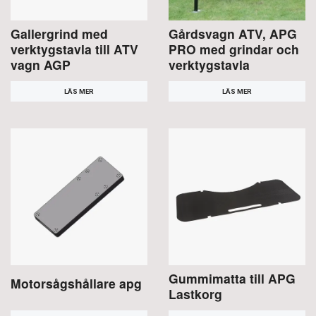
Gallergrind med
Gårdsvagn ATV, APG
verktygstavla till ATV
PRO med grindar och
vagn AGP
verktygstavla
LÄS MER
LÄS MER
Gummimatta till APG
Motorsågshållare apg
Lastkorg