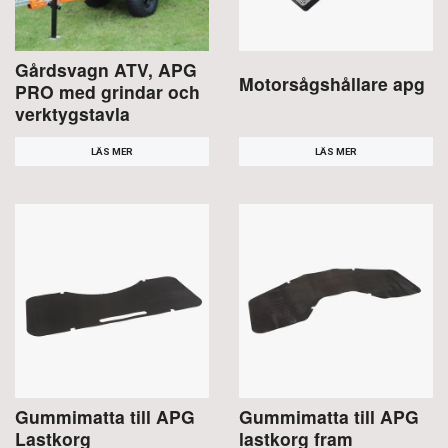
Gårdsvagn ATV, APG
Motorsågshållare apg
PRO med grindar och
verktygstavla
LÄS MER
LÄS MER
Gummimatta till APG
Gummimatta till APG
Lastkorg
lastkorg fram