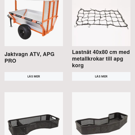
Lastnät 40x80 cm med
Jaktvagn ATV, APG
metallkrokar till apg
PRO
korg
LÄS MER
LÄS MER