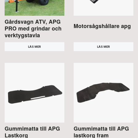
Gårdsvagn ATV, APG
Motorsågshållare apg
PRO med grindar och
verktygstavla
LÄS MER
LÄS MER
Gummimatta till APG
Gummimatta till APG
Lastkorg
lastkorg fram