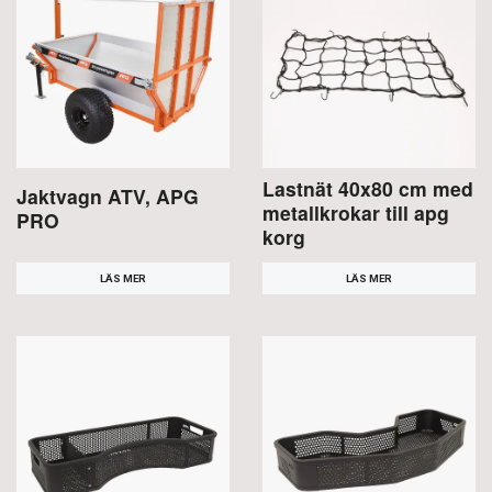
Lastnät 40x80 cm med
Jaktvagn ATV, APG
metallkrokar till apg
PRO
korg
LÄS MER
LÄS MER