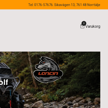
Tel: 0176-57676. Sikavägen 13, 761 48 Norrtälje
0
Varukorg