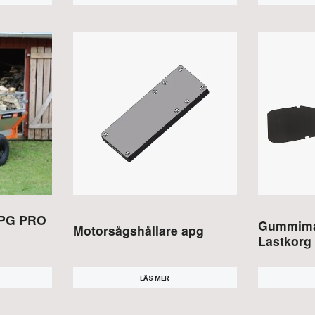
APG PRO
Gummimat
Motorsågshållare apg
Lastkorg
LÄS MER