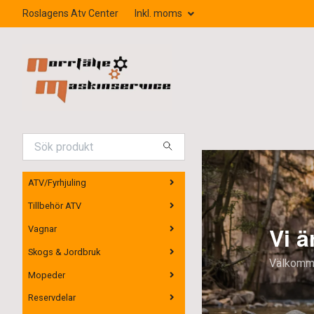
Roslagens Atv Center
Inkl. moms
ATV/Fyrhjuling
Tillbehör ATV
i är återförsäljare för Loncin 
Vagnar
Skogs & Jordbruk
kommen in och provkör!
Mopeder
Reservdelar