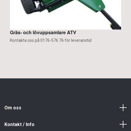
Gräs- och lövuppsamlare ATV
H
Kontakta oss på 0176-576 76 för leveranstid
K
Om oss
Kontakt / Info