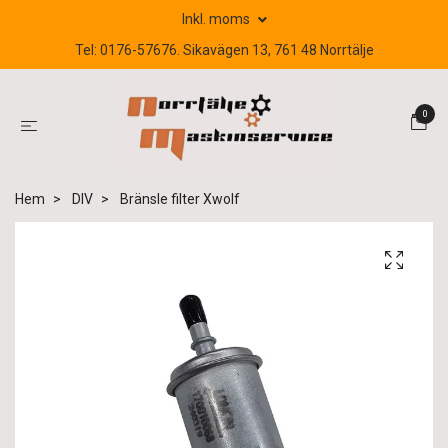
Inkl. moms
Tel: 0176-57676. Sikavägen 13, 761 48 Norrtälje
0
Hem
DIV
Bränsle filter Xwolf