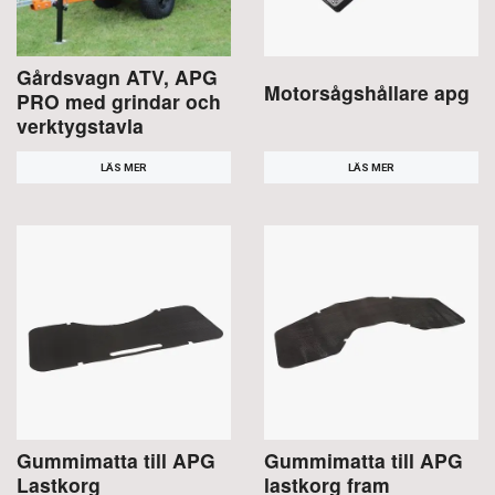
Gårdsvagn ATV, APG
Motorsågshållare apg
PRO med grindar och
verktygstavla
LÄS MER
LÄS MER
Gummimatta till APG
Gummimatta till APG
Lastkorg
lastkorg fram