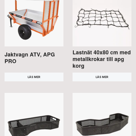
Lastnät 40x80 cm med
Jaktvagn ATV, APG
metallkrokar till apg
PRO
korg
LÄS MER
LÄS MER