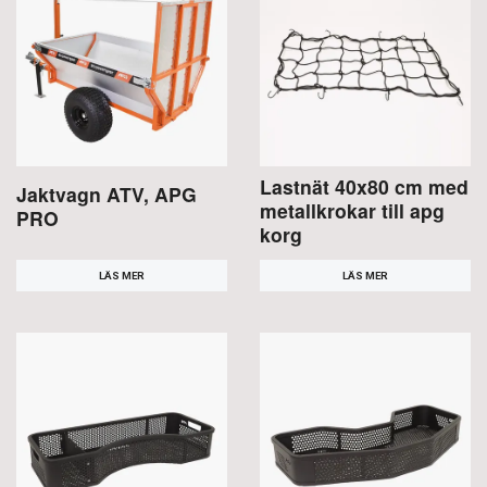
Lastnät 40x80 cm med
Jaktvagn ATV, APG
metallkrokar till apg
PRO
korg
LÄS MER
LÄS MER