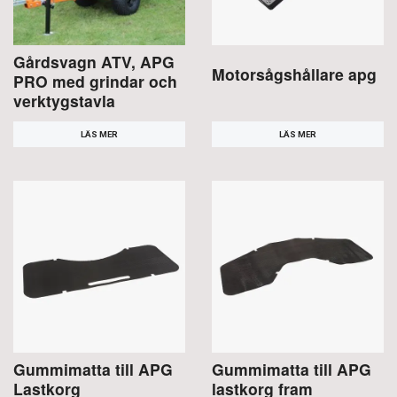
Gårdsvagn ATV, APG
Motorsågshållare apg
PRO med grindar och
verktygstavla
LÄS MER
LÄS MER
Gummimatta till APG
Gummimatta till APG
Lastkorg
lastkorg fram