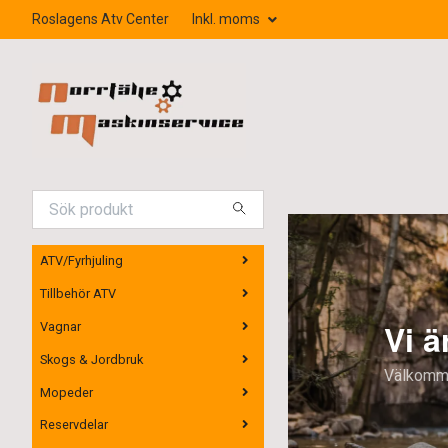
Roslagens Atv Center
Inkl. moms
ATV/Fyrhjuling
Tillbehör ATV
Vi är återförsäljare för
Vagnar
Skogs & Jordbruk
Välkommen in och provkör!
Mopeder
Reservdelar