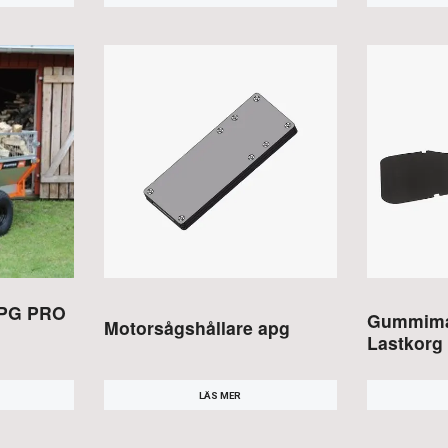
APG PRO
Gummimat
Motorsågshållare apg
Lastkorg
LÄS MER