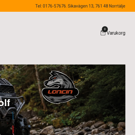
Tel: 0176-57676. Sikavägen 13, 761 48 Norrtälje
0
Varukorg