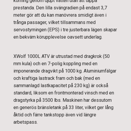
körning genom djupt vatten utan att tappa
prestanda. Den lilla svängradien på endast 3,7
meter gör att du kan manövrera smidigt även i
trånga passager, vilket tillsammans med
servostyrningen (EPS) i tre justerbara lägen skapar
en bekväm körupplevelse oavsett underlag.
XWolf 1000L ATV är utrustad med dragkrok (50
mm kula) och en 7-polig koppling med en
imponerande dragvikt på 1000 kg. Aluminiumfälgar
och kraftiga lastrack fram och bak (med en
sammanlagd lastkapacitet på 230 kg) är också
standard, liksom en frontmonterad vinsch med en
dragstyrka på 3500 lbs. Maskinen har dessutom
en generös bränsletank på 33 liter, vilket ger lång
åktid och färre tankstopp även vid längre
arbetspass.