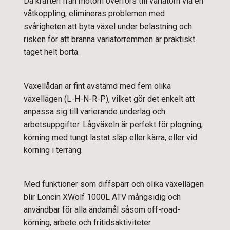
Då kraften från motorn överförs till variatorn via en
våtkoppling, elimineras problemen med
svårigheten att byta växel under belastning och
risken för att bränna variatorremmen är praktiskt
taget helt borta.
Växellådan är fint avstämd med fem olika
växellägen (L-H-N-R-P), vilket gör det enkelt att
anpassa sig till varierande underlag och
arbetsuppgifter. Lågväxeln är perfekt för plogning,
körning med tungt lastat släp eller kärra, eller vid
körning i terräng.
Med funktioner som diffspärr och olika växellägen
blir Loncin XWolf 1000L ATV mångsidig och
användbar för alla ändamål såsom off-road-
körning, arbete och fritidsaktiviteter.