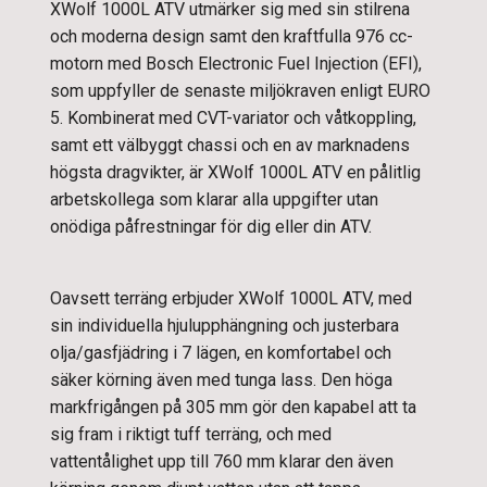
XWolf 1000L ATV utmärker sig med sin stilrena
och moderna design samt den kraftfulla 976 cc-
motorn med Bosch Electronic Fuel Injection (EFI),
som uppfyller de senaste miljökraven enligt EURO
5. Kombinerat med CVT-variator och våtkoppling,
samt ett välbyggt chassi och en av marknadens
högsta dragvikter, är XWolf 1000L ATV en pålitlig
arbetskollega som klarar alla uppgifter utan
onödiga påfrestningar för dig eller din ATV.
Oavsett terräng erbjuder XWolf 1000L ATV, med
sin individuella hjulupphängning och justerbara
olja/gasfjädring i 7 lägen, en komfortabel och
säker körning även med tunga lass. Den höga
markfrigången på 305 mm gör den kapabel att ta
sig fram i riktigt tuff terräng, och med
vattentålighet upp till 760 mm klarar den även