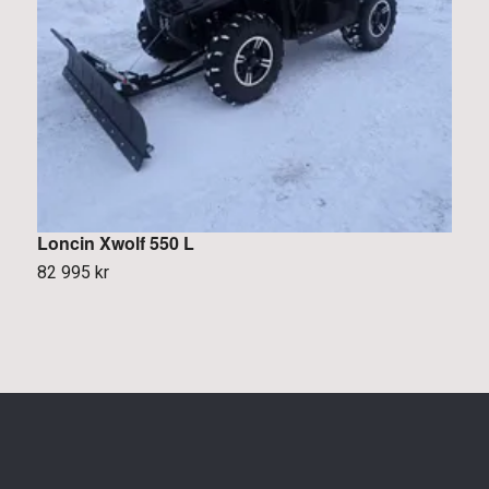
Loncin Xwolf 550 L
L
82 995 kr
7